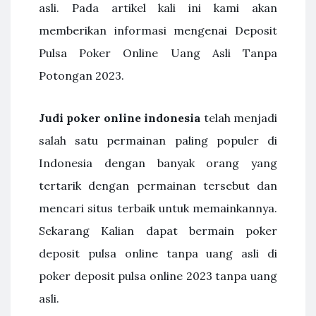
asli. Pada artikel kali ini kami akan
memberikan informasi mengenai Deposit
Pulsa Poker Online Uang Asli Tanpa
Potongan 2023.
Judi poker online indonesia
telah menjadi
salah satu permainan paling populer di
Indonesia dengan banyak orang yang
tertarik dengan permainan tersebut dan
mencari situs terbaik untuk memainkannya.
Sekarang Kalian dapat bermain poker
deposit pulsa online tanpa uang asli di
poker deposit pulsa online 2023 tanpa uang
asli.