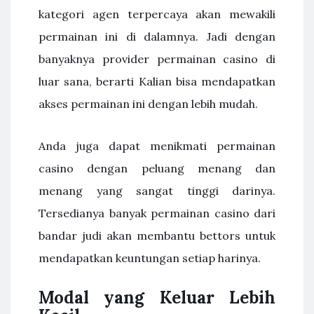
kategori agen terpercaya akan mewakili
permainan ini di dalamnya. Jadi dengan
banyaknya provider permainan casino di
luar sana, berarti Kalian bisa mendapatkan
akses permainan ini dengan lebih mudah.
Anda juga dapat menikmati permainan
casino dengan peluang menang dan
menang yang sangat tinggi darinya.
Tersedianya banyak permainan casino dari
bandar judi akan membantu bettors untuk
mendapatkan keuntungan setiap harinya.
Modal yang Keluar Lebih