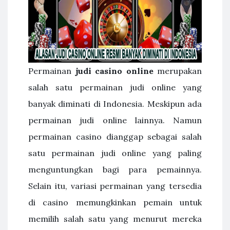
Permainan
judi casino online
merupakan
salah satu permainan judi online yang
banyak diminati di Indonesia. Meskipun ada
permainan judi online lainnya. Namun
permainan casino dianggap sebagai salah
satu permainan judi online yang paling
menguntungkan bagi para pemainnya.
Selain itu, variasi permainan yang tersedia
di casino memungkinkan pemain untuk
memilih salah satu yang menurut mereka