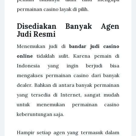
permainan casino layak di pilih.
Disediakan Banyak Agen
Judi Resmi
Menemukan judi di
bandar judi casino
online
tidaklah sulit. Karena pemain di
Indonesia yang ingin berjudi bisa
mengakses permainan casino dari banyak
dealer. Bahkan di antara banyak permainan
yang tersedia di Internet, sangat mudah
untuk menemukan permainan casino
keberuntungan saja.
Hampir setiap agen yang termasuk dalam