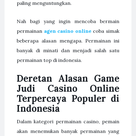
paling menguntungkan.
Nah bagi yang ingin mencoba bermain
permainan
agen casino online
coba simak
beberapa alasan mengapa. Permainan ini
banyak di minati dan menjadi salah satu
permainan top di indonesia.
Deretan Alasan Game
Judi Casino Online
Terpercaya Populer di
Indonesia
Dalam kategori permainan casino, pemain
akan menemukan banyak permainan yang