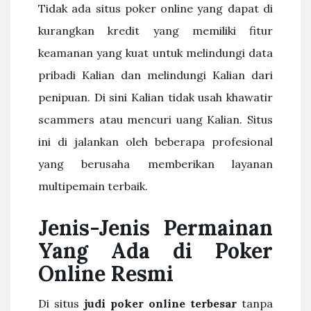
Tidak ada situs poker online yang dapat di
kurangkan kredit yang memiliki fitur
keamanan yang kuat untuk melindungi data
pribadi Kalian dan melindungi Kalian dari
penipuan. Di sini Kalian tidak usah khawatir
scammers atau mencuri uang Kalian. Situs
ini di jalankan oleh beberapa profesional
yang berusaha memberikan layanan
multipemain terbaik.
Jenis-Jenis Permainan
Yang Ada di Poker
Online Resmi
Di situs
judi poker online terbesar
tanpa