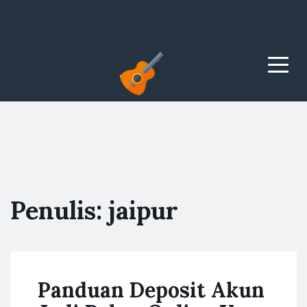
Bermain game idn poker
Situs
deposit hanya 25ribu di
Daftar Judi
Menu
agen poker terbaru
Bola
Online
Terbaru –
Agen
Poker
Penulis:
jaipur
Online
Panduan Deposit Akun