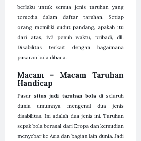
berlaku untuk semua jenis taruhan yang
tersedia dalam daftar taruhan. Setiap
orang memiliki sudut pandang, apakah itu
dari atas, 1v2 penuh waktu, pribadi, dll.
Disabilitas terkait dengan bagaimana
pasaran bola dibaca.
Macam – Macam Taruhan
Handicap
Pasar
situs judi taruhan bola
di seluruh
dunia umumnya mengenal dua jenis
disabilitas. Ini adalah dua jenis ini. Taruhan
sepak bola berasal dari Eropa dan kemudian
menyebar ke Asia dan bagian lain dunia. Jadi