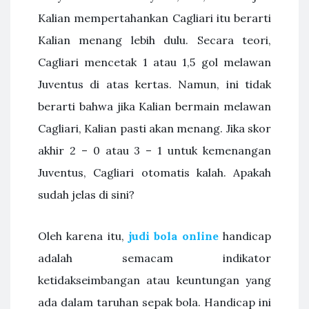
Kalian mempertahankan Cagliari itu berarti
Kalian menang lebih dulu. Secara teori,
Cagliari mencetak 1 atau 1,5 gol melawan
Juventus di atas kertas. Namun, ini tidak
berarti bahwa jika Kalian bermain melawan
Cagliari, Kalian pasti akan menang. Jika skor
akhir 2 – 0 atau 3 – 1 untuk kemenangan
Juventus, Cagliari otomatis kalah. Apakah
sudah jelas di sini?
Oleh karena itu,
judi bola online
handicap
adalah semacam indikator
ketidakseimbangan atau keuntungan yang
ada dalam taruhan sepak bola. Handicap ini