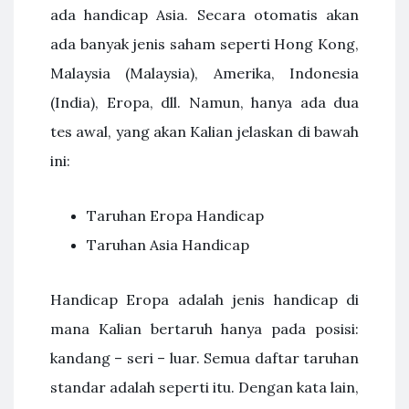
ada handicap Asia. Secara otomatis akan
ada banyak jenis saham seperti Hong Kong,
Malaysia (Malaysia), Amerika, Indonesia
(India), Eropa, dll. Namun, hanya ada dua
tes awal, yang akan Kalian jelaskan di bawah
ini:
Taruhan Eropa Handicap
Taruhan Asia Handicap
Handicap Eropa adalah jenis handicap di
mana Kalian bertaruh hanya pada posisi:
kandang – seri – luar. Semua daftar taruhan
standar adalah seperti itu. Dengan kata lain,