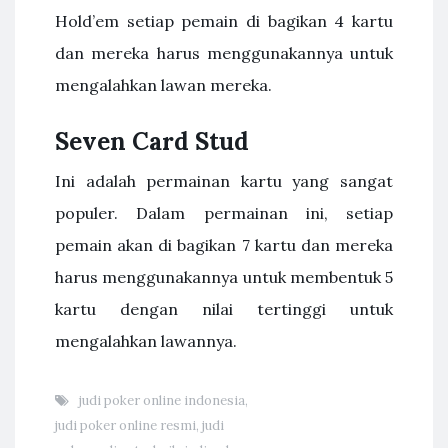
Hold’em setiap pemain di bagikan 4 kartu
dan mereka harus menggunakannya untuk
mengalahkan lawan mereka.
Seven Card Stud
Ini adalah permainan kartu yang sangat
populer. Dalam permainan ini, setiap
pemain akan di bagikan 7 kartu dan mereka
harus menggunakannya untuk membentuk 5
kartu dengan nilai tertinggi untuk
mengalahkan lawannya.
judi poker online indonesia
,
judi poker online resmi
,
judi