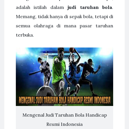
adalah istilah dalam
judi taruhan bola
.
Memang, tidak hanya di sepak bola, tetapi di
semua olahraga di mana pasar taruhan
terbuka.
Mengenal Judi Taruhan Bola Handicap
Resmi Indonesia