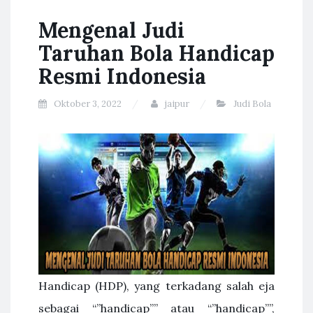
Mengenal Judi
Taruhan Bola Handicap
Resmi Indonesia
Oktober 3, 2022
jaipur
Judi Bola
Handicap (HDP), yang terkadang salah eja
sebagai “”handicap”” atau “”handicap””,