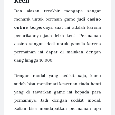
Kecil
Dan alasan terakhir mengapa sangat
menarik untuk bermain game
judi casino
online terpercaya
saat ini adalah karena
penarikannya jauh lebih kecil. Permainan
casino sangat ideal untuk pemula karena
permainan ini dapat di mainkan dengan
uang hingga 10.000.
Dengan modal yang sedikit saja, kamu
sudah bisa menikmati keseruan tiada henti
yang di tawarkan game ini kepada para
pemainnya. Jadi dengan sedikit modal,
Kalian bisa mendapatkan permainan apa