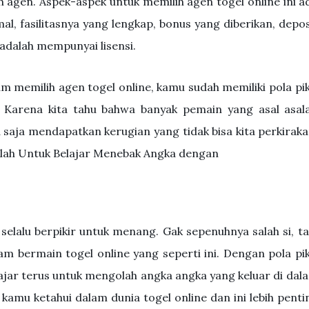
lih agen. Aspek-aspek untuk memilih agen togel online ini a
al, fasilitasnya yang lengkap, bonus yang diberikan, depos
adalah mempunyai lisensi.
emilih agen togel online, kamu sudah memiliki pola pik
 Karena kita tahu bahwa banyak pemain yang asal asal
 saja mendapatkan kerugian yang tidak bisa kita perkiraka
rlah Untuk Belajar Menebak Angka dengan
elalu berpikir untuk menang. Gak sepenuhnya salah si, ta
m bermain togel online yang seperti ini. Dengan pola pik
lajar terus untuk mengolah angka angka yang keluar di dal
 kamu ketahui dalam dunia togel online dan ini lebih penti