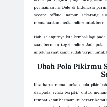
permainan ini. Dulu di Indonesia perm
secara offline, namun sekarang s
memafaatkan media online untuk berma
Nah, selanjutnya kita kembali lagi pa
saat bermain togel online. Jadi pola 
untukmu saat kamu sudah terjun untuk b
Ubah Pola Pikirmu 
S
Kita harus menanamkan pola pikir bahw
daripada selalu berpikir untuk mena
tempat kamu bermain itu berarti kamu 