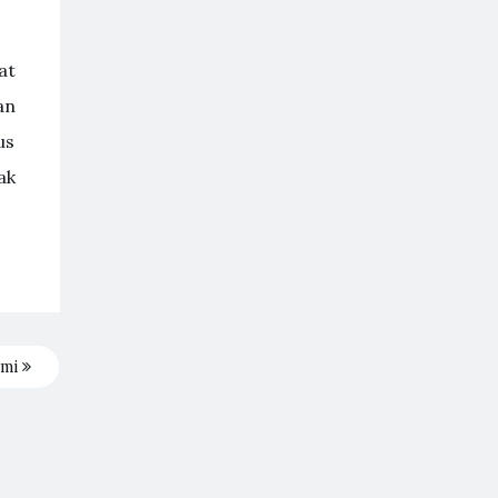
at
an
us
ak
smi