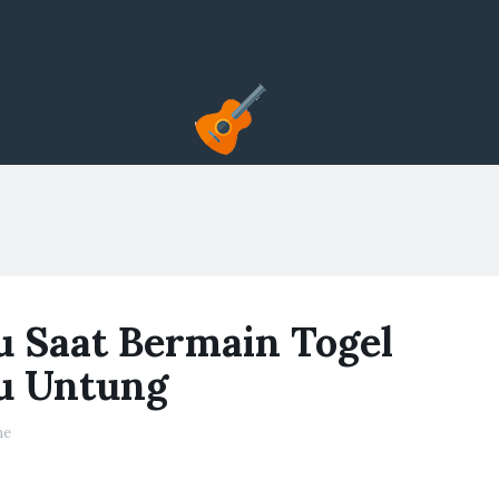
Bermain game idn poker deposit hanya 25ribu
Situs Daftar Judi
di agen poker terbaru
Bola Online Terbaru
– Agen Poker Online
u Saat Bermain Togel
lu Untung
ne