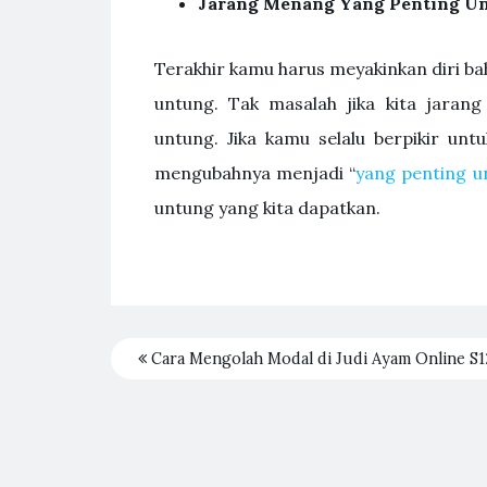
Jarang Menang Yang Penting Un
Terakhir kamu harus meyakinkan diri b
untung. Tak masalah jika kita jaran
untung. Jika kamu selalu berpikir un
mengubahnya menjadi “
yang penting u
untung yang kita dapatkan.
Cara Mengolah Modal di Judi Ayam Online S1