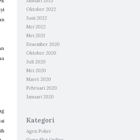
Januari 2023
yi
Oktober 2022
Juni 2022
an
Mei 2022
Mei 2021
Desember 2020
an
Oktober 2020
na
Juli 2020
Mei 2020
Maret 2020
r
Februari 2020
Januari 2020
ng
Kategori
ai
ih
Agen Poker