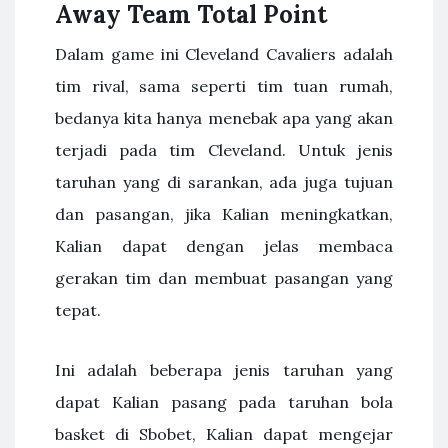
Away Team Total Point
Dalam game ini Cleveland Cavaliers adalah
tim rival, sama seperti tim tuan rumah,
bedanya kita hanya menebak apa yang akan
terjadi pada tim Cleveland. Untuk jenis
taruhan yang di sarankan, ada juga tujuan
dan pasangan, jika Kalian meningkatkan,
Kalian dapat dengan jelas membaca
gerakan tim dan membuat pasangan yang
tepat.
Ini adalah beberapa jenis taruhan yang
dapat Kalian pasang pada taruhan bola
basket di Sbobet, Kalian dapat mengejar