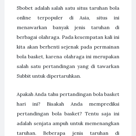
Sbobet adalah salah satu situs taruhan bola
online terpopuler di Asia, situs ini
menawarkan banyak jenis taruhan di
berbagai olahraga. Pada kesempatan kali ini
kita akan berhenti sejenak pada permainan
bola basket, karena olahraga ini merupakan
salah satu pertandingan yang di tawarkan
Subbit untuk dipertaruhkan.
Apakah Anda tahu pertandingan bola basket
hari ini? Bisakah Anda memprediksi
pertandingan bola basket? Tentu saja ini
adalah senjata ampuh untuk memenangkan
taruhan. Beberapa jenis taruhan di