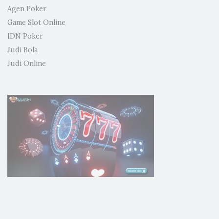
Agen Poker
Game Slot Online
IDN Poker
Judi Bola
Judi Online