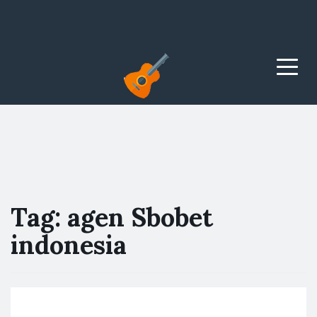
Bermain game idn poker
Situs
deposit hanya 25ribu di
Daftar Judi
Menu
agen poker terbaru
Bola
Online
Terbaru –
Agen
Poker
Tag:
agen Sbobet
Online
indonesia