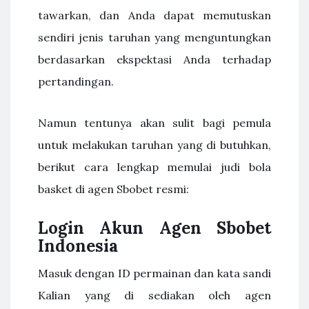
tawarkan, dan Anda dapat memutuskan
sendiri jenis taruhan yang menguntungkan
berdasarkan ekspektasi Anda terhadap
pertandingan.
Namun tentunya akan sulit bagi pemula
untuk melakukan taruhan yang di butuhkan,
berikut cara lengkap memulai judi bola
basket di agen Sbobet resmi:
Login
Akun Agen Sbobet
Indonesia
Masuk dengan ID permainan dan kata sandi
Kalian yang di sediakan oleh agen