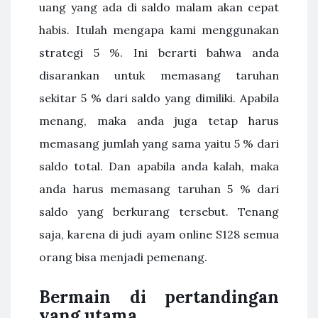
uang yang ada di saldo malam akan cepat
habis. Itulah mengapa kami menggunakan
strategi 5 %. Ini berarti bahwa anda
disarankan untuk memasang taruhan
sekitar 5 % dari saldo yang dimiliki. Apabila
menang, maka anda juga tetap harus
memasang jumlah yang sama yaitu 5 % dari
saldo total. Dan apabila anda kalah, maka
anda harus memasang taruhan 5 % dari
saldo yang berkurang tersebut. Tenang
saja, karena di judi ayam online S128 semua
orang bisa menjadi pemenang.
Bermain di pertandingan
yang utama