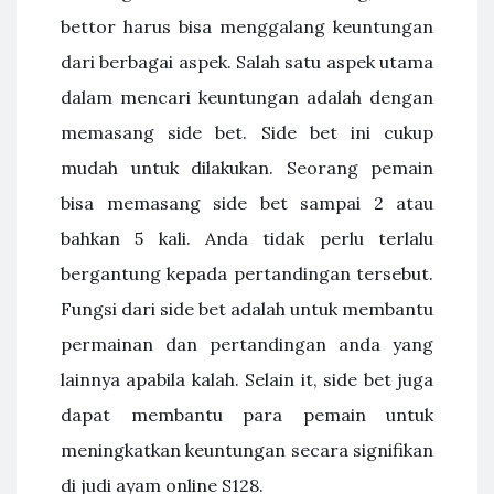
bettor harus bisa menggalang keuntungan
dari berbagai aspek. Salah satu aspek utama
dalam mencari keuntungan adalah dengan
memasang side bet. Side bet ini cukup
mudah untuk dilakukan. Seorang pemain
bisa memasang side bet sampai 2 atau
bahkan 5 kali. Anda tidak perlu terlalu
bergantung kepada pertandingan tersebut.
Fungsi dari side bet adalah untuk membantu
permainan dan pertandingan anda yang
lainnya apabila kalah. Selain it, side bet juga
dapat membantu para pemain untuk
meningkatkan keuntungan secara signifikan
di judi ayam online S128.