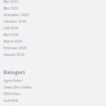
Mei 2022
Mei 2021
Desember 2020
Oktober 2020
Juli 2020
Mei 2020
Maret 2020
Februari 2020
Januari 2020
Kategori
Agen Poker
Game Slot Online
IDN Poker
Judi Bola