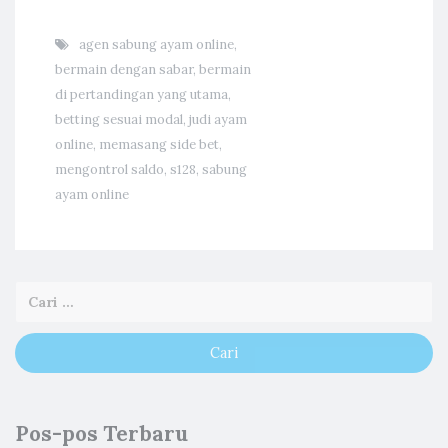
agen sabung ayam online
,
bermain dengan sabar
,
bermain
di pertandingan yang utama
,
betting sesuai modal
,
judi ayam
online
,
memasang side bet
,
mengontrol saldo
,
s128
,
sabung
ayam online
Pos-pos Terbaru