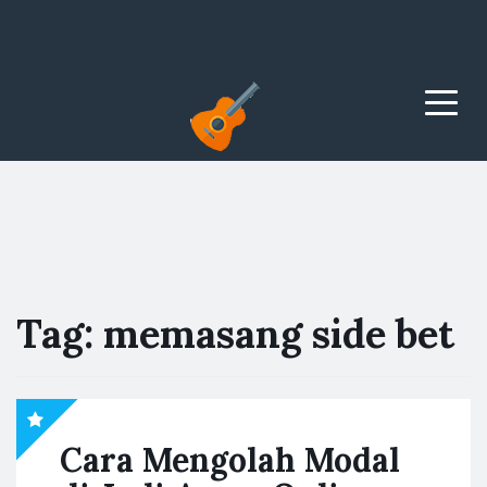
Bermain game idn poker
Situs
deposit hanya 25ribu di
Daftar Judi
Menu
agen poker terbaru
Bola
Online
Terbaru –
Agen
Poker
Tag:
memasang side bet
Online
Cara Mengolah Modal