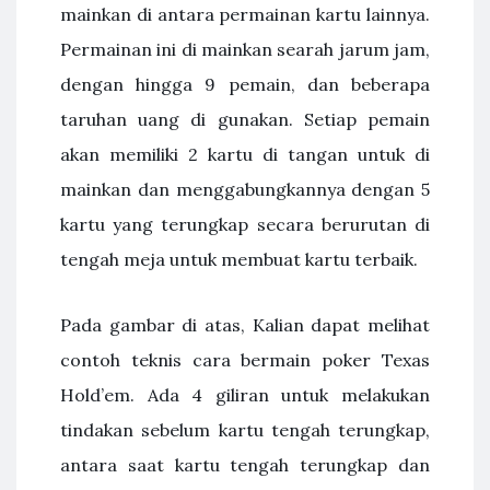
mainkan di antara permainan kartu lainnya.
Permainan ini di mainkan searah jarum jam,
dengan hingga 9 pemain, dan beberapa
taruhan uang di gunakan. Setiap pemain
akan memiliki 2 kartu di tangan untuk di
mainkan dan menggabungkannya dengan 5
kartu yang terungkap secara berurutan di
tengah meja untuk membuat kartu terbaik.
Pada gambar di atas, Kalian dapat melihat
contoh teknis cara bermain poker Texas
Hold’em. Ada 4 giliran untuk melakukan
tindakan sebelum kartu tengah terungkap,
antara saat kartu tengah terungkap dan