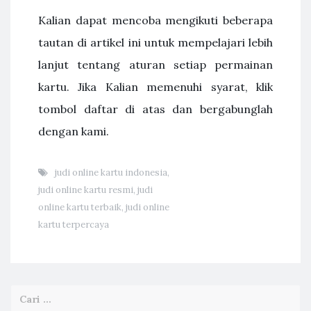
Kalian dapat mencoba mengikuti beberapa
tautan di artikel ini untuk mempelajari lebih
lanjut tentang aturan setiap permainan
kartu. Jika Kalian memenuhi syarat, klik
tombol daftar di atas dan bergabunglah
dengan kami.
judi online kartu indonesia
,
judi online kartu resmi
,
judi
online kartu terbaik
,
judi online
kartu terpercaya