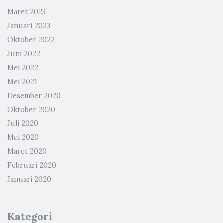
Maret 2023
Januari 2023
Oktober 2022
Juni 2022
Mei 2022
Mei 2021
Desember 2020
Oktober 2020
Juli 2020
Mei 2020
Maret 2020
Februari 2020
Januari 2020
Kategori