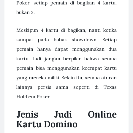
Poker, setiap pemain di bagikan 4 kartu,
bukan 2.
Meskipun 4 kartu di bagikan, nanti ketika
sampai pada babak showdown. Setiap
pemain hanya dapat menggunakan dua
kartu. Jadi jangan berpikir bahwa semua
pemain bisa menggunakan keempat kartu
yang mereka miliki. Selain itu, semua aturan
lainnya persis sama seperti di Texas
Hold’em Poker.
Jenis Judi Online
Kartu Domino