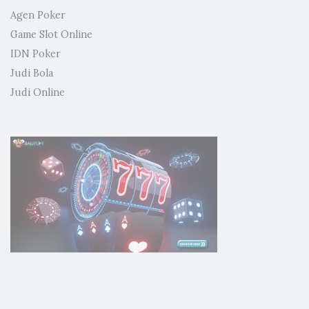
Agen Poker
Game Slot Online
IDN Poker
Judi Bola
Judi Online