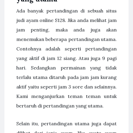
Ada banyak pertandingan di sebuah situs
judi ayam online S128. Jika anda melihat jam
jam penting, maka anda juga akan
menemukan beberapa pertandingan utama.
Contohnya adalah seperti pertandingan
yang aktif di jam 12 siang. Atau juga 9 pagi
hari. Sedangkan permainan yang tidak
terlalu utama ditaruh pada jam jam kurang
aktif yaitu seperti jam 3 sore dan selainnya.
Kami menganjurkan teman teman untuk
bertaruh di pertandingan yang utama.
Selain itu, pertandingan utama juga dapat