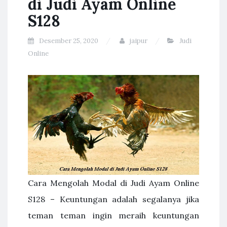
di Judi Ayam Online
S128
Desember 25, 2020
jaipur
Judi
Online
Cara Mengolah Modal di Judi Ayam Online
S128 – Keuntungan adalah segalanya jika
teman teman ingin meraih keuntungan