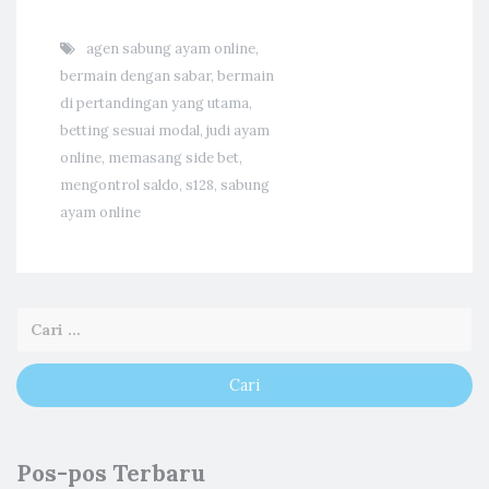
agen sabung ayam online
,
bermain dengan sabar
,
bermain
di pertandingan yang utama
,
betting sesuai modal
,
judi ayam
online
,
memasang side bet
,
mengontrol saldo
,
s128
,
sabung
ayam online
Pos-pos Terbaru