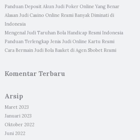
Panduan Deposit Akun Judi Poker Online Yang Benar
Alasan Judi Casino Online Resmi Banyak Diminati di
Indonesia
Mengenal Judi Taruhan Bola Handicap Resmi Indonesia
Panduan Terlengkap Jenis Judi Online Kartu Resmi
Cara Bermain Judi Bola Basket di Agen Sbobet Resmi
Komentar Terbaru
Arsip
Maret 2023
Januari 2023
Oktober 2022
Juni 2022