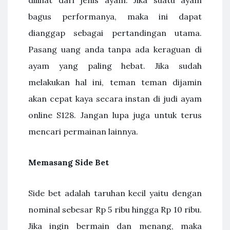
dilihat dari jenis ayam. Jika suatu ayam
bagus performanya, maka ini dapat
dianggap sebagai pertandingan utama.
Pasang uang anda tanpa ada keraguan di
ayam yang paling hebat. Jika sudah
melakukan hal ini, teman teman dijamin
akan cepat kaya secara instan di judi ayam
online S128. Jangan lupa juga untuk terus
mencari permainan lainnya.
Memasang Side Bet
Side bet adalah taruhan kecil yaitu dengan
nominal sebesar Rp 5 ribu hingga Rp 10 ribu.
Jika ingin bermain dan menang, maka