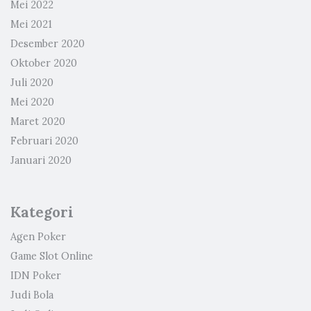
Mei 2022
Mei 2021
Desember 2020
Oktober 2020
Juli 2020
Mei 2020
Maret 2020
Februari 2020
Januari 2020
Kategori
Agen Poker
Game Slot Online
IDN Poker
Judi Bola