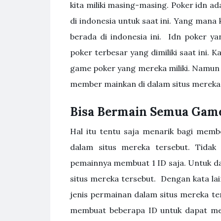
kita miliki masing-masing. Poker idn ad
di indonesia untuk saat ini. Yang mana
berada di indonesia ini. Idn poker ya
poker terbesar yang dimiliki saat ini. K
game poker yang mereka miliki. Namun 
member mainkan di dalam situs mereka 
Bisa Bermain Semua Gam
Hal itu tentu saja menarik bagi mem
dalam situs mereka tersebut. Tidak
pemainnya membuat 1 ID saja. Untuk d
situs mereka tersebut. Dengan kata la
jenis permainan dalam situs mereka t
membuat beberapa ID untuk dapat mem