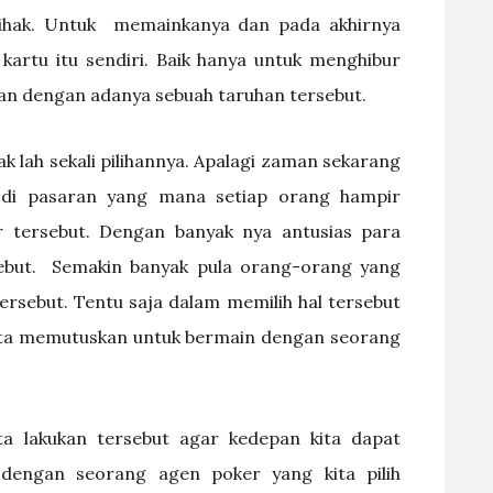
pihak. Untuk memainkanya dan pada akhirnya
kartu itu sendiri. Baik hanya untuk menghibur
an dengan adanya sebuah taruhan tersebut.
 lah sekali pilihannya. Apalagi zaman sekarang
 di pasaran yang mana setiap orang hampir
 tersebut. Dengan banyak nya antusias para
ebut. Semakin banyak pula orang-orang yang
ersebut. Tentu saja dalam memilih hal tersebut
 kita memutuskan untuk bermain dengan seorang
ita lakukan tersebut agar kedepan kita dapat
engan seorang agen poker yang kita pilih