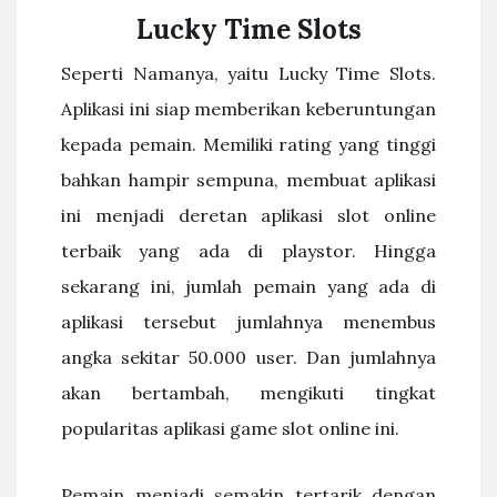
Lucky Time Slots
Seperti Namanya, yaitu Lucky Time Slots.
Aplikasi ini siap memberikan keberuntungan
kepada pemain. Memiliki rating yang tinggi
bahkan hampir sempuna, membuat aplikasi
ini menjadi deretan aplikasi slot online
terbaik yang ada di playstor. Hingga
sekarang ini, jumlah pemain yang ada di
aplikasi tersebut jumlahnya menembus
angka sekitar 50.000 user. Dan jumlahnya
akan bertambah, mengikuti tingkat
popularitas aplikasi game slot online ini.
Pemain menjadi semakin tertarik dengan