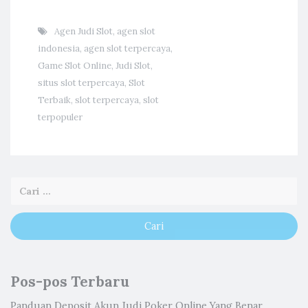
Agen Judi Slot
,
agen slot
indonesia
,
agen slot terpercaya
,
Game Slot Online
,
Judi Slot
,
situs slot terpercaya
,
Slot
Terbaik
,
slot terpercaya
,
slot
terpopuler
Pos-pos Terbaru
Panduan Deposit Akun Judi Poker Online Yang Benar