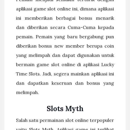
aplikasi game slot online ini, dimana aplikasi
ini memberikan berbagai bonus menarik
dan diberikan secara Cuma-Cuma kepada
pemain. Pemain yang baru bergabung pun
diberikan bonus new member berupa coin
yang melimpah dan dapat digunakan untuk
bermain game slot online di aplikasi Lucky
Time Slots. Jadi, segera mainkan aplikasi ini
dan dapatkan keseruan dan bonus yang
melimpah.
Slots Myth
Salah satu permainan slot online terpopuler
yaitu Slots Myth. Aplikasi game ini terlihat