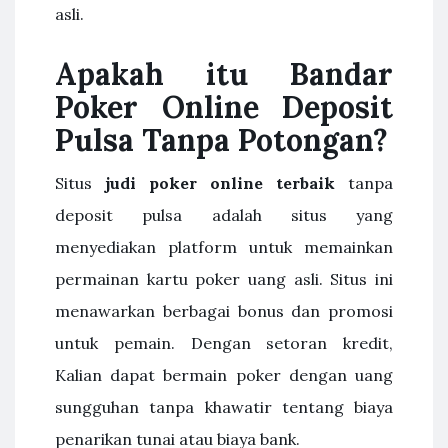
asli.
Apakah itu Bandar
Poker Online Deposit
Pulsa Tanpa Potongan?
Situs
judi poker online terbaik
tanpa
deposit pulsa adalah situs yang
menyediakan platform untuk memainkan
permainan kartu poker uang asli. Situs ini
menawarkan berbagai bonus dan promosi
untuk pemain. Dengan setoran kredit,
Kalian dapat bermain poker dengan uang
sungguhan tanpa khawatir tentang biaya
penarikan tunai atau biaya bank.