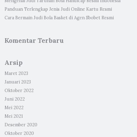
Mengenal Judi Taruhan Bola Handicap Resmi Indonesia
Panduan Terlengkap Jenis Judi Online Kartu Resmi
Cara Bermain Judi Bola Basket di Agen Sbobet Resmi
Komentar Terbaru
Arsip
Maret 2023
Januari 2023
Oktober 2022
Juni 2022
Mei 2022
Mei 2021
Desember 2020
Oktober 2020