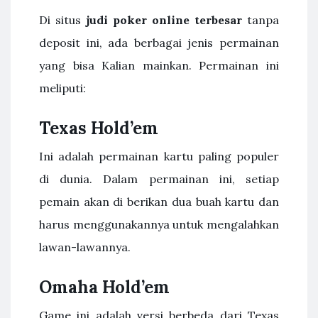
Di situs
judi poker online terbesar
tanpa
deposit ini, ada berbagai jenis permainan
yang bisa Kalian mainkan. Permainan ini
meliputi:
Texas Hold’em
Ini adalah permainan kartu paling populer
di dunia. Dalam permainan ini, setiap
pemain akan di berikan dua buah kartu dan
harus menggunakannya untuk mengalahkan
lawan-lawannya.
Omaha Hold’em
Game ini adalah versi berbeda dari Texas