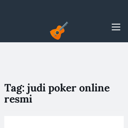
Bermain game idn poker
Situs
deposit hanya 25ribu di
Daftar Judi
Menu
agen poker terbaru
Bola
Online
Terbaru –
Agen
Poker
Tag:
judi poker online
Online
resmi