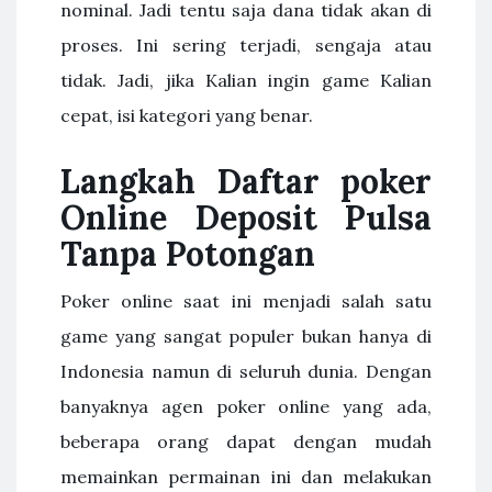
nominal. Jadi tentu saja dana tidak akan di
proses. Ini sering terjadi, sengaja atau
tidak. Jadi, jika Kalian ingin game Kalian
cepat, isi kategori yang benar.
Langkah Daftar poker
Online Deposit Pulsa
Tanpa Potongan
Poker online saat ini menjadi salah satu
game yang sangat populer bukan hanya di
Indonesia namun di seluruh dunia. Dengan
banyaknya agen poker online yang ada,
beberapa orang dapat dengan mudah
memainkan permainan ini dan melakukan