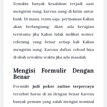
Semakin banyak kesalahan terjadi saat
mengirim uang, karena uang di kirim antar
bank. Di mana, tentu saja, permainan Kalian
akan berlangsung. Akan ada kerugian
terutama jika Kalian tidak melihat nomor
rekening yang benar setiap kali Kalian
mengirim uang. Karena daftar reload bisa
di ubah sewaktu-waktu jika ada masalah.
Mengisi Formulir Dengan
Benar
Formulir
judi poker online terpercaya
tersebut harus di isi dengan benar karena
banyak pemain yang salah mengisi nominal