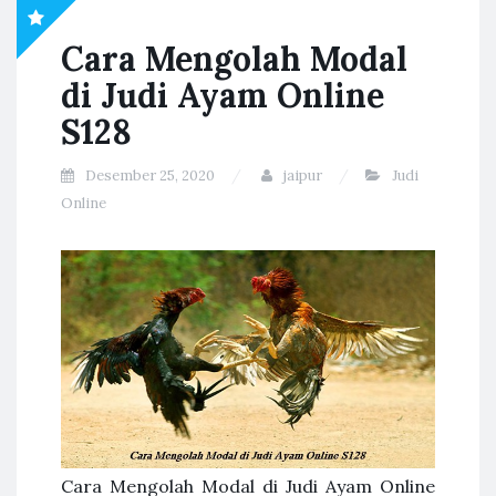
Cara Mengolah Modal
di Judi Ayam Online
S128
Desember 25, 2020
jaipur
Judi
Online
Cara Mengolah Modal di Judi Ayam Online