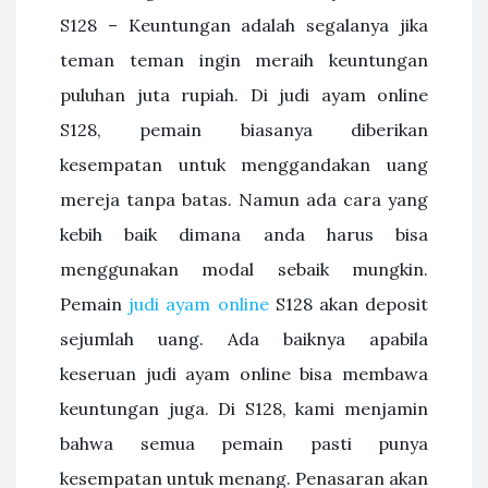
S128 – Keuntungan adalah segalanya jika
teman teman ingin meraih keuntungan
puluhan juta rupiah. Di judi ayam online
S128, pemain biasanya diberikan
kesempatan untuk menggandakan uang
mereja tanpa batas. Namun ada cara yang
kebih baik dimana anda harus bisa
menggunakan modal sebaik mungkin.
Pemain
judi ayam online
S128 akan deposit
sejumlah uang. Ada baiknya apabila
keseruan judi ayam online bisa membawa
keuntungan juga. Di S128, kami menjamin
bahwa semua pemain pasti punya
kesempatan untuk menang. Penasaran akan