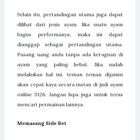
Selain itu, pertandingan utama juga dapat
dilihat dari jenis ayam. Jika suatu ayam
bagus performanya, maka ini dapat
dianggap sebagai pertandingan utama.
Pasang uang anda tanpa ada keraguan di
ayam yang paling hebat. Jika sudah
melakukan hal ini, teman teman dijamin
akan cepat kaya secara instan di judi ayam
online S128. Jangan lupa juga untuk terus
mencari permainan lainnya.
Memasang Side Bet